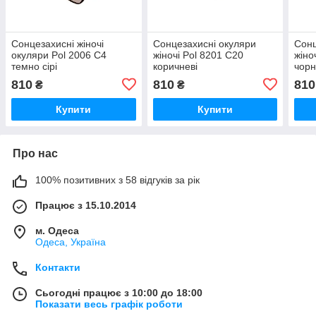
Сонцезахисні жіночі
Сонцезахисні окуляри
Сонц
окуляри Pol 2006 C4
жіночі Pol 8201 C20
жіно
темно сірі
коричневі
чорн
810
810
810
₴
₴
Купити
Купити
Про нас
100% позитивних з 58 відгуків за рік
Працює з 15.10.2014
м. Одеса
Одеса, Україна
Контакти
Сьогодні працює з 10:00 до 18:00
Показати весь графік роботи