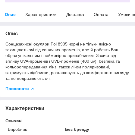
Опис
Характеристики
Доставка
Оплата
Умови п
Опис
Сонцезахисні окуляри Pol 8905 чорні не тільки якісно
захищають очі від сонячних променів, але й роблять Ваш
образ унікальним і неймовірно привабливим. Захист від
впливу UVA-променів і UVB-променів (400 uv), безпека та
кольоропередавання лінз, також лінзи поляризовані,
затримують відблиски, розташовують до комфортного вигляду
та не подразнюють очі.
Приховати
Характеристики
Основні
Виробник
Без бренду