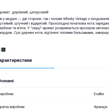
ромат: деревний, цитрусовий
к у медалі — дві сторони, так і чоловік Whisky Vintage є поєднання
утливий, штучний і відкритий. Прохолодна початкова нота зарядж
ербени та м'яти. У "серці" аромат розкривається прозорою квітко
кордом. Сухі деревні ноти, відтінені теплими бальзамами, завершу
арактеристики
Основні
иробник
Evaflor
раїна виробник
Франція