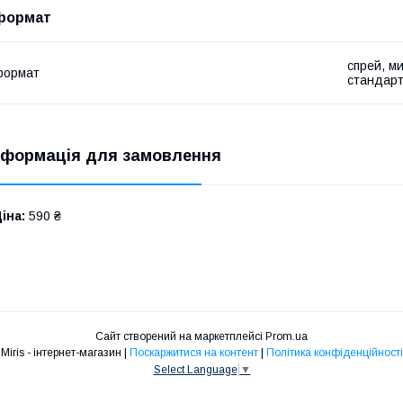
формат
спрей, м
формат
стандар
нформація для замовлення
іна:
590 ₴
Сайт створений на маркетплейсі
Prom.ua
Мiris - інтернет-магазин |
Поскаржитися на контент
|
Політика конфіденційності
Select Language
▼