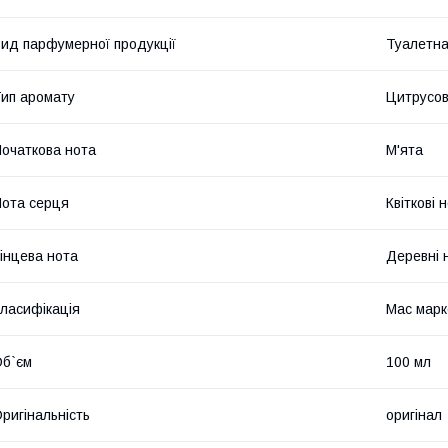
ид парфумерної продукції
Туалетна
ип аромату
Цитрусов
очаткова нота
М'ята
ота серця
Квіткові 
інцева нота
Деревні 
ласифікація
Мас марк
б`єм
100 мл
ригінальність
оригінал