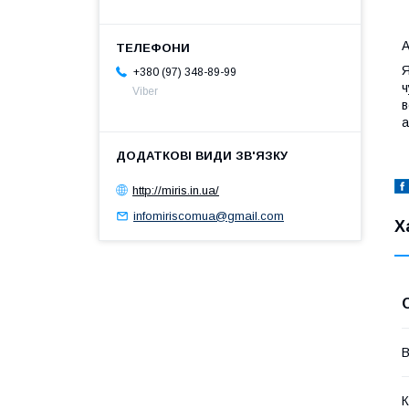
А
Я
+380 (97) 348-89-99
ч
Viber
в
а
http://miris.in.ua/
infomiriscomua@gmail.com
Х
В
К