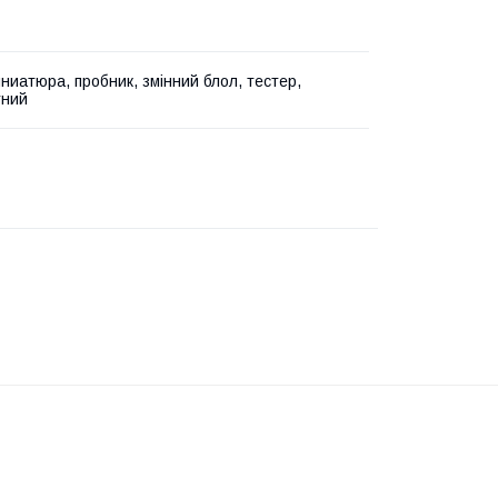
иниатюра, пробник, змінний блол, тестер,
тний