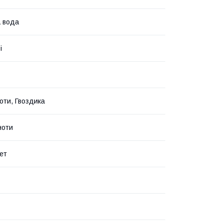
 вода
і
ноти, Гвоздика
ноти
ет