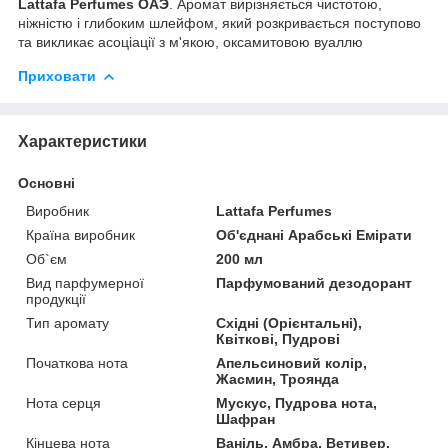
Lattafa Perfumes ОАЭ
. Аромат вирізняється чистотою,
ніжністю і глибоким шлейфом, який розкривається поступово
та викликає асоціації з м'якою, оксамитовою вуаллю
Приховати
Характеристики
Основні
Виробник
Lattafa Perfumes
Країна виробник
Об'єднані Арабські Емірати
Об`єм
200 мл
Вид парфумерної
Парфумований дезодорант
продукції
Тип аромату
Східні (Орієнтальні),
Квіткові, Пудрові
Початкова нота
Апельсиновий колір,
Жасмин, Троянда
Нота серця
Мускус, Пудрова нота,
Шафран
Кінцева нота
Ваніль, Амбра, Ветивер,