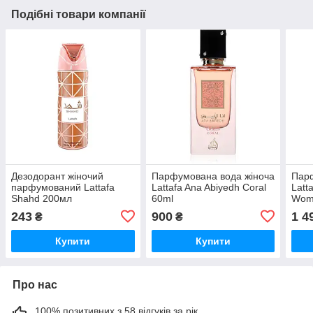
Подібні товари компанії
Дезодорант жіночий
Парфумована вода жіноча
Парф
парфумований Lattafa
Lattafa Ana Abiyedh Coral
Latt
Shahd 200мл
60ml
Wom
243
900
1 4
₴
₴
Купити
Купити
Про нас
100% позитивних з 58 відгуків за рік