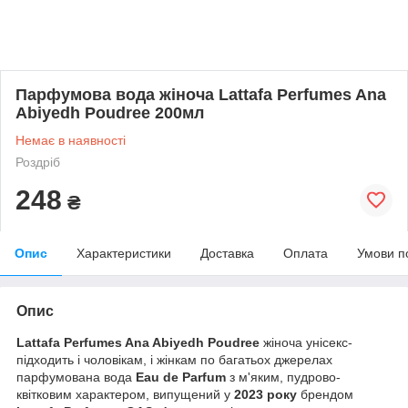
Парфумова вода жіноча Lattafa Perfumes Ana
Abiyedh Poudree 200мл
Немає в наявності
Роздріб
248
₴
Опис
Характеристики
Доставка
Оплата
Умови п
Опис
Lattafa Perfumes Ana Abiyedh Poudree
жіноча унісекс-
підходить і чоловікам, і жінкам по багатьох джерелах
парфумована вода
Eau de Parfum
з м'яким, пудрово-
квітковим характером, випущений у
2023 року
брендом