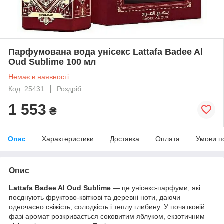
Парфумована вода унісекс Lattafa Badee Al
Oud Sublime 100 мл
Немає в наявності
Код: 25431
Роздріб
1 553
₴
Опис
Характеристики
Доставка
Оплата
Умови п
Опис
Lattafa Badee Al Oud Sublime
— це унісекс-парфуми, які
поєднують фруктово-квіткові та деревні ноти, даючи
одночасно свіжість, солодкість і теплу глибину. У початковій
фазі аромат розкривається соковитим яблуком, екзотичним