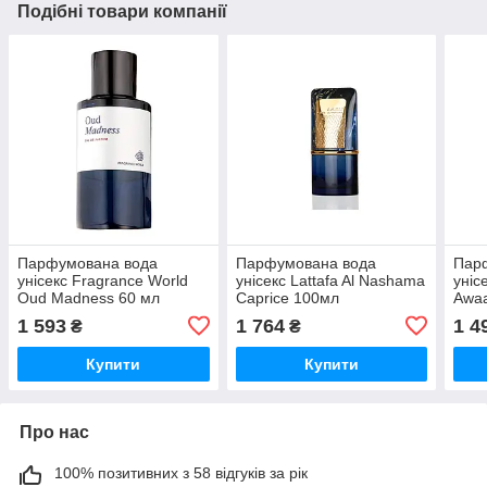
Подібні товари компанії
Парфумована вода
Парфумована вода
Пар
унісекс Fragrance World
унісекс Lattafa Al Nashama
уніс
Oud Madness 60 мл
Caprice 100мл
Awa
1 593
1 764
1 4
₴
₴
Купити
Купити
Про нас
100% позитивних з 58 відгуків за рік