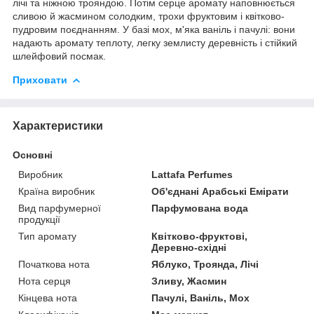
лічі та ніжною трояндою. Потім серце аромату наповнюється
сливою й жасмином солодким, трохи фруктовим і квітково-
пудровим поєднанням. У базі мох, м'яка ваніль і пачулі: вони
надають аромату теплоту, легку землисту деревність і стійкий
шлейфовий посмак.
Приховати
Характеристики
Основні
Виробник
Lattafa Perfumes
Країна виробник
Об'єднані Арабські Емірати
Вид парфумерної
Парфумована вода
продукції
Тип аромату
Квітково-фруктові,
Деревно-східні
Початкова нота
Яблуко, Троянда, Лічі
Нота серця
Зливу, Жасмин
Кінцева нота
Пачулі, Ваніль, Мох