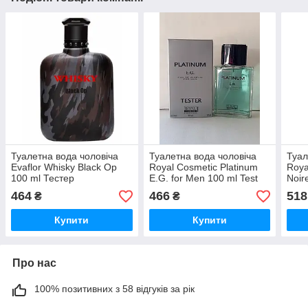
Туалетна вода чоловіча
Туалетна вода чоловіча
Туал
Evaflor Whisky Black Op
Royal Cosmetic Platinum
Roya
100 ml Тестер
E.G. for Men 100 ml Test
Noir
464
466
518
₴
₴
Купити
Купити
Про нас
100% позитивних з 58 відгуків за рік