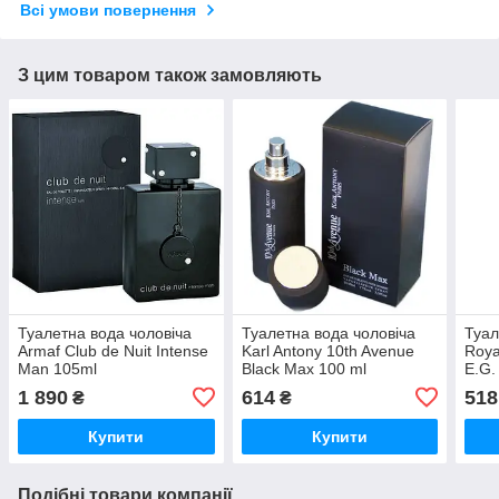
Всі умови повернення
З цим товаром також замовляють
Туалетна вода чоловіча
Туалетна вода чоловіча
Туал
Armaf Club de Nuit Intense
Karl Antony 10th Avenue
Roya
Man 105ml
Black Max 100 ml
E.G.
1 890
614
518
₴
₴
Купити
Купити
Подібні товари компанії