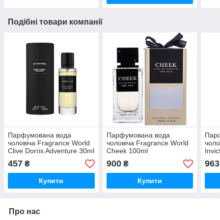
Подібні товари компанії
Парфумована вода
Парфумована вода
Пар
чоловіча Fragrance World
чоловіча Fragrance World
чоло
Clive Dorris Adventure 30ml
Cheek 100ml
Invi
457
900
963
₴
₴
Купити
Купити
Про нас