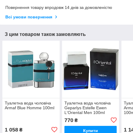
Повернення товару впродовж 14 днів за домовленістю
Всі умови повернення
З цим товаром також замовляють
Туалетна вода чоловіча
Туалетна вода чоловіча
Туал
Armaf Blue Homme 100ml
Geparlys Estelle Ewen
Arma
L'Oriental Men 100ml
100
770
₴
1 058
1 1
₴
Купити