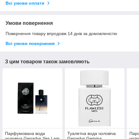
Всі умови оплати
Умови повернення
Повернення товару впродовж 14 днів за домовленістю
Всі умови повернення
З цим товаром також замовляють
Парфумована вода
Туалетна вода чоловіча
Пар
чоловіча Geparlys Yes I am
Geparlys Gemina
чоло