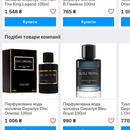
The King Legend 100ml
B.Flawless 100ml
Orie
1 548
765
1 0
₴
₴
Купити
Купити
Подібні товари компанії
Парфумована вода
Парфумована вода
Туал
чоловіча Geparlys Chic
чоловіча Geparlys Bleu
Gepa
Oriental 100ml
Royal 100ml
L'Or
100
1 006
990
770
₴
₴