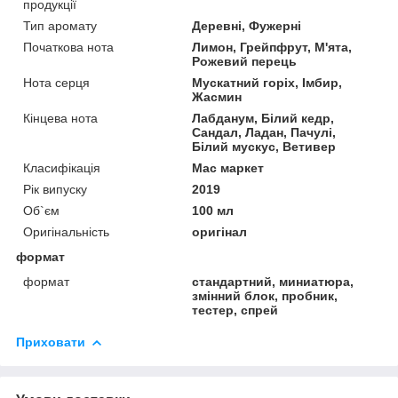
продукції
Тип аромату
Деревні, Фужерні
Початкова нота
Лимон, Грейпфрут, М'ята,
Рожевий перець
Нота серця
Мускатний горіх, Імбир,
Жасмин
Кінцева нота
Лабданум, Білий кедр,
Сандал, Ладан, Пачулі,
Білий мускус, Ветивер
Класифікація
Мас маркет
Рік випуску
2019
Об`єм
100 мл
Оригінальність
оригінал
формат
формат
стандартний, миниатюра,
змінний блок, пробник,
тестер, спрей
Приховати