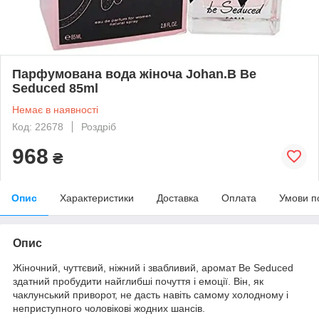
Парфумована вода жіноча Johan.B Be
Seduced 85ml
Немає в наявності
Код: 22678
Роздріб
968
₴
Опис
Характеристики
Доставка
Оплата
Умови п
Опис
Жіночний, чуттєвий, ніжний і звабливий, аромат Be Seduced
здатний пробудити найглибші почуття і емоції. Він, як
чаклунський приворот, не дасть навіть самому холодному і
неприступного чоловікові жодних шансів.