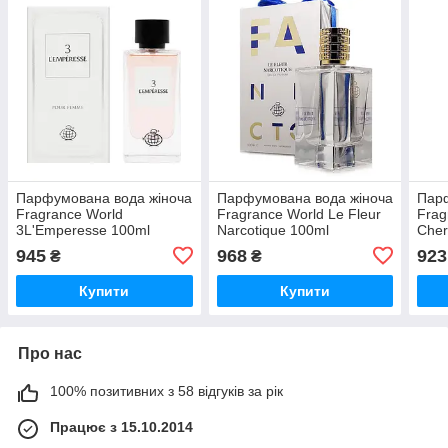
Парфумована вода жіноча
Парфумована вода жіноча
Парф
Fragrance World
Fragrance World Le Fleur
Frag
3L'Emperesse 100ml
Narcotique 100ml
Cher
945
968
923
₴
₴
Купити
Купити
Про нас
100% позитивних з 58 відгуків за рік
Працює з 15.10.2014