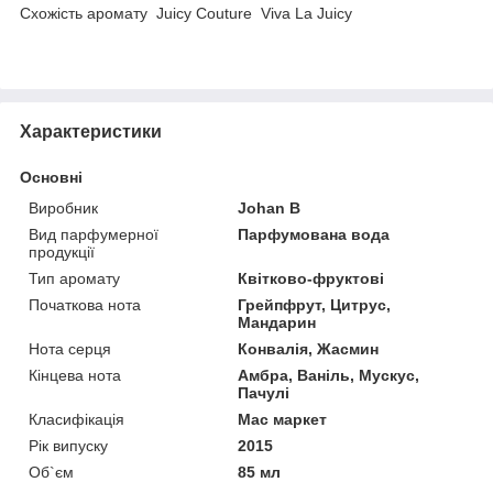
Схожість аромату Juicy Couture Viva La Juicy
Характеристики
Основні
Виробник
Johan B
Вид парфумерної
Парфумована вода
продукції
Тип аромату
Квітково-фруктові
Початкова нота
Грейпфрут, Цитрус,
Мандарин
Нота серця
Конвалія, Жасмин
Кінцева нота
Амбра, Ваніль, Мускус,
Пачулі
Класифікація
Мас маркет
Рік випуску
2015
Об`єм
85 мл